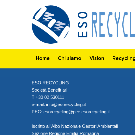
Home
Chi siamo
Vision
Recyclin
ESO RECYCLING
Società Benefit arl
T +39 02 530111
e-mail:
info@esorecycling.it
PEC:
esorecycling@pec.esorecycling.it
Iscritto all’Albo Nazionale Gestori Ambientali
Sezione Regione Emilia Romagna