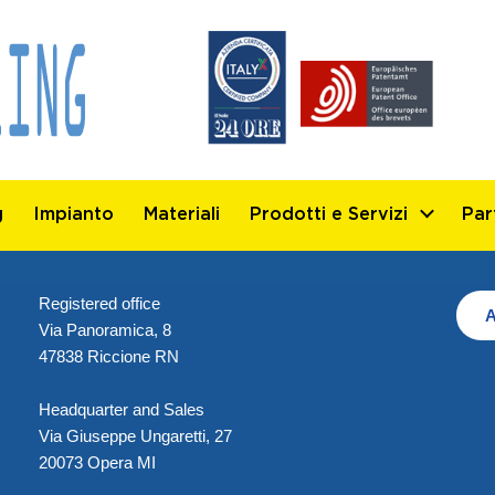
g
Impianto
Materiali
Prodotti e Servizi
Par
Registered office
A
Via Panoramica, 8
47838 Riccione RN
Headquarter and Sales
Via Giuseppe Ungaretti, 27
20073 Opera MI