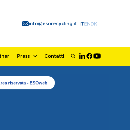
info@esorecycling.it
IT
EN
DK
tner
Press
Contatti
rea riservata - ESOweb