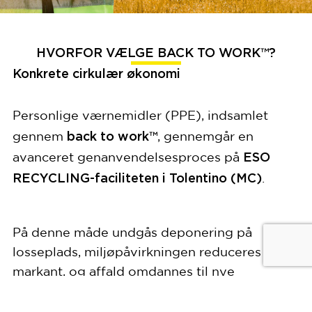
HVORFOR VÆLGE BACK TO WORK™?
Konkrete cirkulær økonomi
Personlige værnemidler (PPE), indsamlet
back to work™
gennem
, gennemgår en
ESO
avanceret genanvendelsesproces på
RECYCLING-faciliteten i Tolentino (MC)
.
På denne måde undgås deponering på
losseplads, miljøpåvirkningen reduceres
markant, og affald omdannes til nye
cirkulær
ressourcer inden for en model for