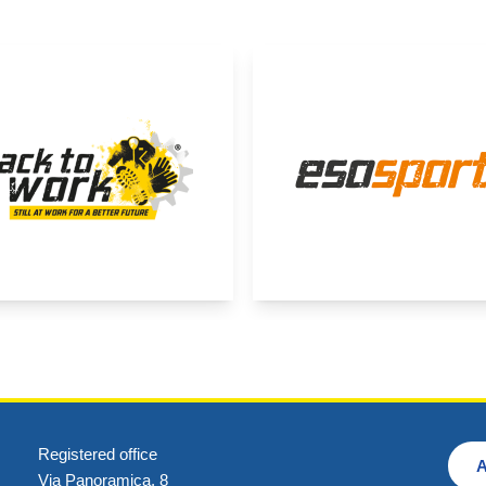
Registered office
A
Via Panoramica, 8