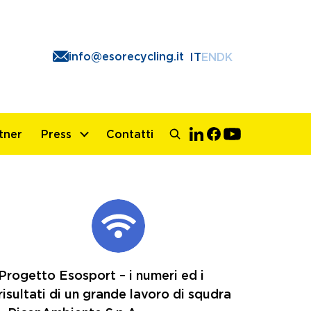
info@esorecycling.it
IT
EN
DK
tner
Press
Contatti
Progetto Esosport – i numeri ed i
risultati di un grande lavoro di squdra