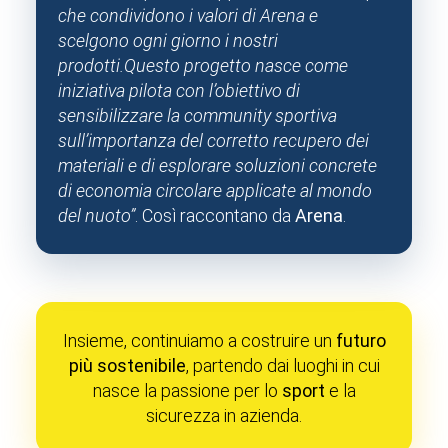
che condividono i valori di Arena e
scelgono ogni giorno i nostri
prodotti.
Questo progetto nasce come
iniziativa pilota con l’obiettivo di
sensibilizzare la community sportiva
sull’importanza del corretto recupero dei
materiali e di esplorare soluzioni concrete
di economia circolare applicate al mondo
del nuoto”
. Così raccontano da
Arena
.
Insieme, continuiamo a costruire un
futuro
più sostenibile
, partendo dai luoghi in cui
nasce la passione per lo
sport
e la
sicurezza in azienda.