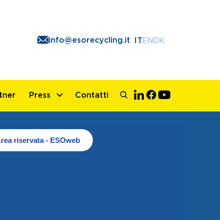
info@esorecycling.it
IT
EN
DK
tner
Press
Contatti
rea riservata - ESOweb