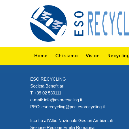
Home
Chi siamo
Vision
Recyclin
ESO RECYCLING
Società Benefit arl
T +39 02 530111
e-mail:
info@esorecycling.it
PEC:
esorecycling@pec.esorecycling.it
Iscritto all’Albo Nazionale Gestori Ambientali
Sezione Regione Emilia Romagna