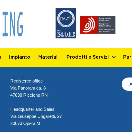
g
Impianto
Materiali
Prodotti e Servizi
Par
Registered office
A
Via Panoramica, 8
47838 Riccione RN
Headquarter and Sales
Via Giuseppe Ungaretti, 27
20073 Opera MI