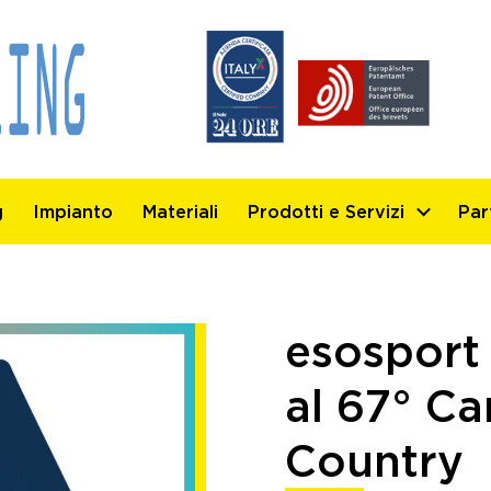
g
Impianto
Materiali
Prodotti e Servizi
Par
esospor
al 67° C
Country