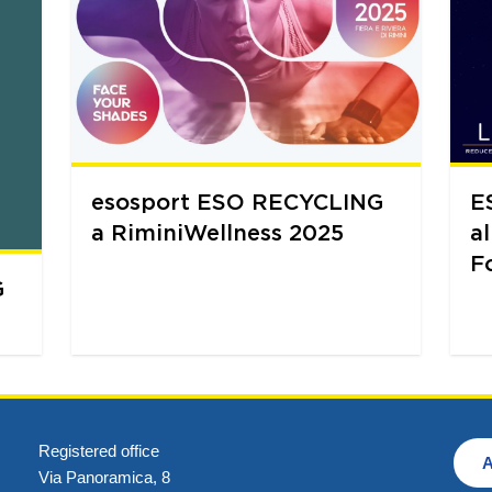
esosport ESO RECYCLING
E
a RiminiWellness 2025
a
F
G
Registered office
A
Via Panoramica, 8