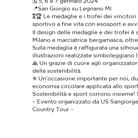
🗓️ 5, 6 e 7 gennaio 2024
📍San Giorgio su Legnano MI
🎖️🏆 Le medaglie e i trofei dei vincito
sportivo a fine vita con esosport e avvi
Il design delle medaglie e dei trofei è 
Milano e marciatrice bergamasca, oltr
Sulla medaglia è raffigurata una silhouet
illustrazioni realizzate simboleggiano l
🙏 Un grazie di cuore agli organizzatori
della sostenibilità.
✳️ Un’occasione importante per noi, du
economia circolare applicata allo sport
Sostenibilità e sport corrono insieme! 🏃‍
– Evento organizzato da US Sangiorge
Country Tour –