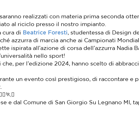
ri saranno realizzati con materia prima seconda otte
ato al riciclo presso il nostro impianto.
Beatrice Foresti
a cura di
, studentessa di Design d
eché azzurra di marcia anche ai Campionati Mondia
te ispirata all’azione di corsa dell’azzurra Nadia Ba
’universalità nello sport!
 che, per l’edizione 2024, hanno scelto di abbraccia
rante un evento così prestigioso, di raccontare e 
.
♀️🏃♻️
se e dal Comune di San Giorgio Su Legnano MI, ta