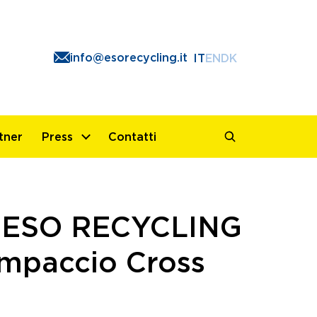
info@esorecycling.it
IT
EN
DK
tner
Press
Contatti
t ESO RECYCLING
ampaccio Cross