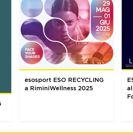
esosport ESO RECYCLING
E
a RiminiWellness 2025
a
F
G