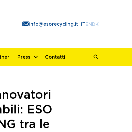
info@esorecycling.it
IT
EN
DK
tner
Press
Contatti
nnovatori
bili: ESO
G tra le