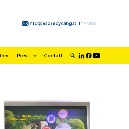
info@esorecycling.it
IT
EN
DK
tner
Press
Contatti